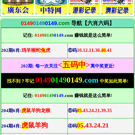
0149
0149
0149
.com
导航【六肖六码】
记住:
0149
0149
0149
.com 赚钱就是这么简单!
鸡羊猴蛇
兔
虎
10.12.11.38.
40
.41
202期6肖:
⑥码
<
五码中
>
202期: 每一次关注
离中奖更近!
0149
0149
0149
.com
找不到？牢记
中奖如此简单!
记住:
0149
0149
0149
.com 赚钱就是这么简单!
虎
鼠羊狗龙猴
05
.43.24.21.39.35
204期6肖:
⑥码
虎
鼠羊狗
05
.43.24.21
204期4肖:
④码