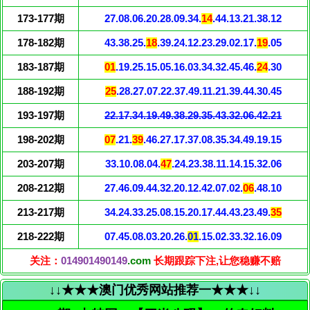
173-177期
27.08.06.20.28.09.34.
14
.44.13.21.38.12
178-182期
43.38.25.
18
.39.24.12.23.29.02.17.
19
.05
183-187期
01
.19.25.15.05.16.03.34.32.45.46.
24
.30
188-192期
25
.28.27.07.22.37.49.11.21.39.44.30.45
193-197期
22.17.34.19.49.38.29.35.43.32.06.42.21
198-202期
07
.21.
39
.46.27.17.37.08.35.34.49.19.15
203-207期
33.10.08.04.
47
.24.23.38.11.14.15.32.06
208-212期
27.46.09.44.32.20.12.42.07.02.
06
.48.10
213-217期
34.24.33.25.08.15.20.17.44.43.23.49.
35
218-222期
07.45.08.03.20.26.
01
.15.02.33.32.16.09
关注：
014901490149
.com
长期跟踪下注,让您稳赚不赔
↓↓★★★澳门优秀网站推荐一★★★↓↓