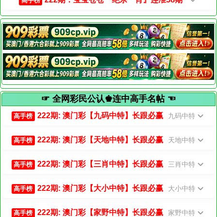
高手榜
☞ 全网彩民公认♚连中高手名帖 ☜
222期: 澳门彩【九码中特】长跟必赢
九码中特
高手榜
222期: 澳门彩【天地中特】长跟必赢
天地中特
高手榜
222期: 澳门彩【三肖中特】长跟必赢
三肖中特
高手榜
222期: 澳门彩【大小中特】长跟必赢
大小中特
高手榜
222期: 澳门彩【家野中特】长跟必赢
家野中特
高手榜