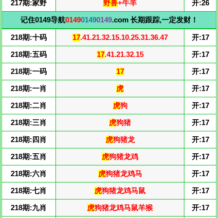
217期:家野
野兽
+牛羊
开:26
记住0149导航
0149
0149
0149
.com 长期跟踪,一定发财！
218期:十码
17
.41.21.32.15.10.25.31.36.47
开:17
218期:五码
17
.41.21.32.15
开:17
218期:一码
17
开:17
218期:一肖
虎
开:17
218期:二肖
虎
狗
开:17
218期:三肖
虎
狗猪
开:17
218期:四肖
虎
狗猪龙
开:17
218期:五肖
虎
狗猪龙鸡
开:17
218期:六肖
虎
狗猪龙鸡马
开:17
218期:七肖
虎
狗猪龙鸡马鼠
开:17
218期:九肖
虎
狗猪龙鸡马鼠羊猴
开:17