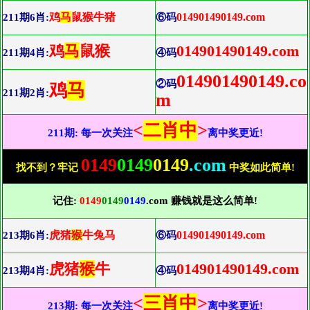
鸡
马
鼠猴牛猪
014901490149.com
211期6肖:
⑥码
鸡
马
鼠猴
014901490149.com
211期4肖:
④码
014901490149.co
②码
鸡
马
211期2肖:
m
<
二肖中
>
211期: 每一次关注
离中奖更近!
0149
0149
0149
.com
找不到？牢记
中奖如此简单!
记住:
0149
0149
0149
.com 赚钱就是这么简单!
虎猪
猴
牛兔马
014901490149.com
213期6肖:
⑥码
虎猪
猴
牛
014901490149.com
213期4肖:
④码
<
三肖中
>
213期: 每一次关注
离中奖更近!