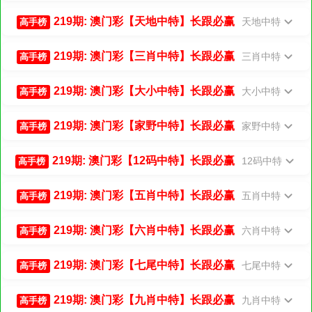
219期: 澳门彩【天地中特】长跟必赢
天地中特
高手榜
219期: 澳门彩【三肖中特】长跟必赢
三肖中特
高手榜
219期: 澳门彩【大小中特】长跟必赢
大小中特
高手榜
219期: 澳门彩【家野中特】长跟必赢
家野中特
高手榜
219期: 澳门彩【12码中特】长跟必赢
12码中特
高手榜
219期: 澳门彩【五肖中特】长跟必赢
五肖中特
高手榜
219期: 澳门彩【六肖中特】长跟必赢
六肖中特
高手榜
219期: 澳门彩【七尾中特】长跟必赢
七尾中特
高手榜
219期: 澳门彩【九肖中特】长跟必赢
九肖中特
高手榜