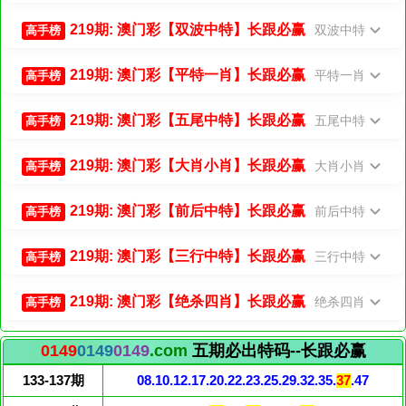
219期: 澳门彩【双波中特】长跟必赢
双波中特
高手榜
219期: 澳门彩【平特一肖】长跟必赢
平特一肖
高手榜
219期: 澳门彩【五尾中特】长跟必赢
五尾中特
高手榜
219期: 澳门彩【大肖小肖】长跟必赢
大肖小肖
高手榜
219期: 澳门彩【前后中特】长跟必赢
前后中特
高手榜
219期: 澳门彩【三行中特】长跟必赢
三行中特
高手榜
219期: 澳门彩【绝杀四肖】长跟必赢
绝杀四肖
高手榜
0149
0149
0149
.com
五期必出特码--长跟必赢
133-137期
08.10.12.17.20.22.23.25.29.32.35.
37
.47