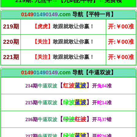
219期: 九点半→【九码必中特】←免费领
0149
0149
0149
.com
导航【平特一肖】
219期
开:￥00准
【虎虎】
敢跟就敢让你赢！
220期
开:￥00准
【关注】
敢跟就敢让你赢！
221期
开:￥00准
【关注】
敢跟就敢让你赢！
0149
0149
0149
.com
导航【牛逼双波】
【
红波
蓝波
】
214期
牛逼双波
开
兔04
准
【
绿波
蓝波
】
215期
牛逼双波
开
蛇14
准
【
绿波
红波
】
216期
牛逼双波
开
马37
错
【
绿波
蓝波
】
217期
牛逼双波
开
蛇26
准