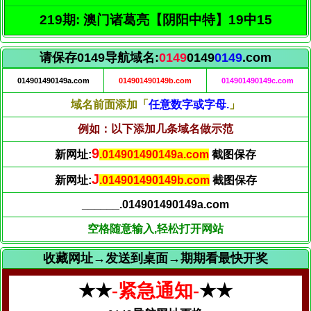
219期: 澳门诸葛亮【阴阳中特】19中15
请保存0149导航域名:
0149
0149
0149
.com
014901490149a.com
014901490149b.com
014901490149c.com
域名前面添加「
任意数字或字母.
」
例如：以下添加几条域名做示范
11
新网址:
.014901490149a.com
截图保存
L
新网址:
.014901490149b.com
截图保存
______.014901490149a.com
空格随意输入,轻松打开网站
收藏网址→发送到桌面→期期看最快开奖
★★
-紧急通知-
★★