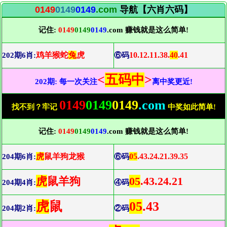
0149
0149
0149
.com
导航【六肖六码】
记住:
0149
0149
0149
.com 赚钱就是这么简单!
鸡羊猴蛇
兔
虎
10.12.11.38.
40
.41
202期6肖:
⑥码
<
五码中
>
202期: 每一次关注
离中奖更近!
0149
0149
0149
.com
找不到？牢记
中奖如此简单!
记住:
0149
0149
0149
.com 赚钱就是这么简单!
虎
鼠羊狗龙猴
05
.43.24.21.39.35
204期6肖:
⑥码
虎
鼠羊狗
05
.43.24.21
204期4肖:
④码
虎
鼠
05
.43
204期2肖:
②码