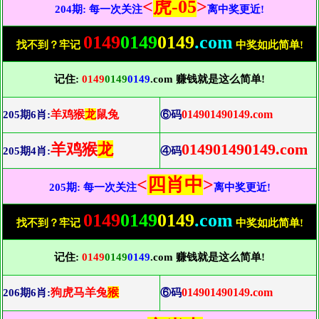
<
虎-05
>
204期: 每一次关注
离中奖更近!
0149
0149
0149
.com
找不到？牢记
中奖如此简单!
记住:
0149
0149
0149
.com 赚钱就是这么简单!
羊鸡猴
龙
鼠兔
014901490149.com
205期6肖:
⑥码
羊鸡猴
龙
014901490149.com
205期4肖:
④码
<
四肖中
>
205期: 每一次关注
离中奖更近!
0149
0149
0149
.com
找不到？牢记
中奖如此简单!
记住:
0149
0149
0149
.com 赚钱就是这么简单!
狗虎马羊兔
猴
014901490149.com
206期6肖:
⑥码