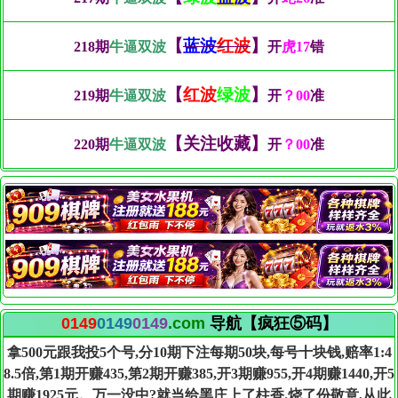
【
蓝波
红波
】
218期
牛逼双波
开
虎17
错
【
红波
绿波
】
219期
牛逼双波
开
？00
准
【关注收藏】
220期
牛逼双波
开
？00
准
0149
0149
0149
.com
导航【疯狂⑤码】
拿500元跟我投5个号,分10期下注每期50块,每号十块钱,赔率1:4
8.5倍,第1期开赚435,第2期开赚385,开3期赚955,开4期赚1440,开5
期赚1925元。万一没中?就当给黑庄上了柱香.烧了份敬意,从此