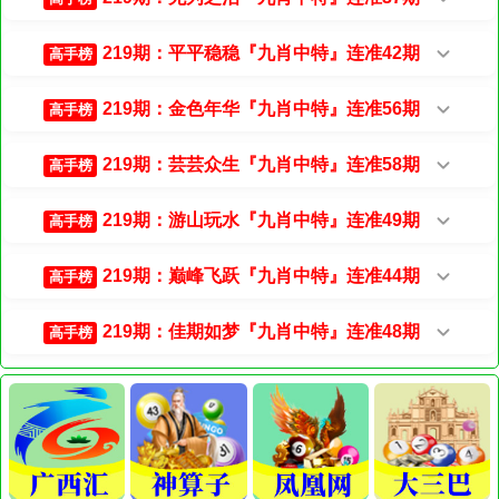
219期：平平稳稳『九肖中特』连准42期
高手榜
219期：金色年华『九肖中特』连准56期
高手榜
219期：芸芸众生『九肖中特』连准58期
高手榜
219期：游山玩水『九肖中特』连准49期
高手榜
219期：巅峰飞跃『九肖中特』连准44期
高手榜
219期：佳期如梦『九肖中特』连准48期
高手榜