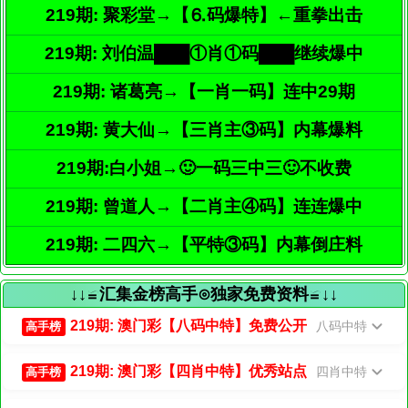
219期: 聚彩堂→【⒍码爆特】←重拳出击
219期: 刘伯温███①肖①码███继续爆中
219期: 诸葛亮→【一肖一码】连中29期
219期: 黄大仙→【三肖主③码】内幕爆料
219期:白小姐→🙂一码三中三🙂不收费
219期: 曾道人→【二肖主④码】连连爆中
219期: 二四六→【平特③码】内幕倒庄料
↓↓≌汇集金榜高手⊙独家免费资料≌↓↓
219期: 澳门彩【八码中特】免费公开
八码中特
高手榜
219期: 澳门彩【四肖中特】优秀站点
四肖中特
高手榜