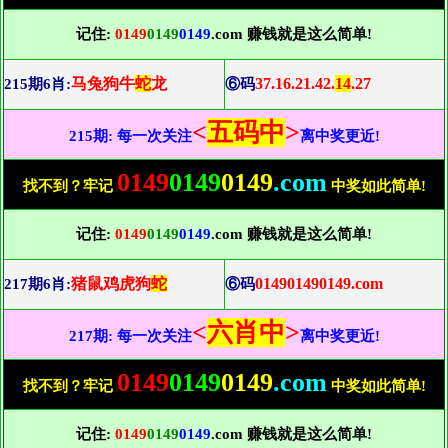
记住:
0149
0149
0149
.com 赚钱就是这么简单!
马兔狗牛
蛇
龙
37.16.21.42.
14
.27
215期6肖:
⑥码
<
五码中
>
215期: 每一次关注
离中奖更近!
0149
0149
0149
.com
找不到？牢记
中奖如此简单!
记住:
0149
0149
0149
.com 赚钱就是这么简单!
猪鼠鸡虎狗
蛇
014901490149.com
217期6肖:
⑥码
<
六肖中
>
217期: 每一次关注
离中奖更近!
0149
0149
0149
.com
找不到？牢记
中奖如此简单!
记住:
0149
0149
0149
.com 赚钱就是这么简单!